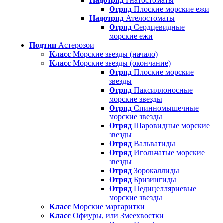
Надотряд
Гнатостоматы
Отряд
Плоские морские ежи
Надотряд
Ателостоматы
Отряд
Сердцевидные
морские ежи
Подтип
Астерозои
Класс
Морские звезды (начало)
Класс
Морские звезды (окончание)
Отряд
Плоские морские
звезды
Отряд
Паксиллоносные
морские звезды
Отряд
Спинномышечные
морские звезды
Отряд
Шаровидные морские
звезды
Отряд
Вальватиды
Отряд
Игольчатые морские
звезды
Отряд
Зорокаллиды
Отряд
Бризингиды
Отряд
Педицелляриевые
морские звезды
Класс
Морские маргаритки
Класс
Офиуры, или Змеехвостки