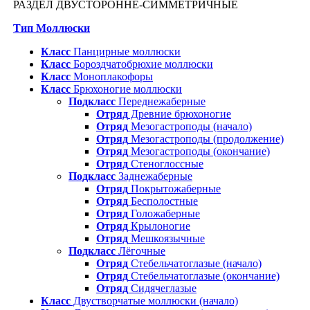
РАЗДЕЛ ДВУСТОРОННЕ-СИММЕТРИЧНЫЕ
Тип Моллюски
Класс
Панцирные моллюски
Класс
Бороздчатобрюхие моллюски
Класс
Моноплакофоры
Класс
Брюхоногие моллюски
Подкласс
Переднежаберные
Отряд
Древние брюхоногие
Отряд
Мезогастроподы (начало)
Отряд
Мезогастроподы (продолжение)
Отряд
Мезогастроподы (окончание)
Отряд
Стеноглоссные
Подкласс
Заднежаберные
Отряд
Покрытожаберные
Отряд
Бесполостные
Отряд
Голожаберные
Отряд
Крылоногие
Отряд
Мешкоязычные
Подкласс
Лёгочные
Отряд
Стебельчатоглазые (начало)
Отряд
Стебельчатоглазые (окончание)
Отряд
Сидячеглазые
Класс
Двустворчатые моллюски (начало)