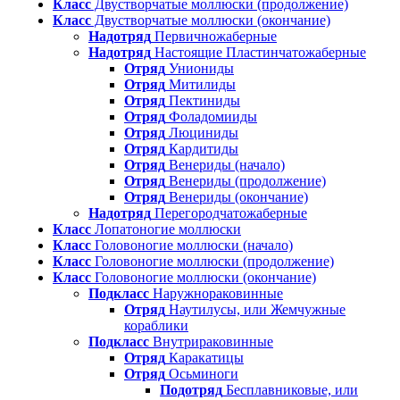
Класс
Двустворчатые моллюски (продолжение)
Класс
Двустворчатые моллюски (окончание)
Надотряд
Первичножаберные
Надотряд
Настоящие Пластинчатожаберные
Отряд
Униониды
Отряд
Митилиды
Отряд
Пектиниды
Отряд
Фоладомииды
Отряд
Люциниды
Отряд
Кардитиды
Отряд
Венериды (начало)
Отряд
Венериды (продолжение)
Отряд
Венериды (окончание)
Надотряд
Перегородчатожаберные
Класс
Лопатоногие моллюски
Класс
Головоногие моллюски (начало)
Класс
Головоногие моллюски (продолжение)
Класс
Головоногие моллюски (окончание)
Подкласс
Наружнораковинные
Отряд
Наутилусы, или Жемчужные
кораблики
Подкласс
Внутрираковинные
Отряд
Каракатицы
Отряд
Осьминоги
Подотряд
Бесплавниковые, или