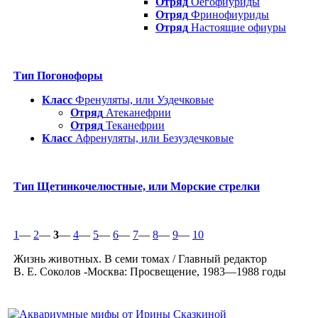
Отряд
Оегофиуриды
Отряд
Фринофиуриды
Отряд
Настоящие офиуры
Тип Погонофоры
Класс
Френуляты, или Уздечковые
Отряд
Атеканефрии
Отряд
Теканефрии
Класс
Афренуляты, или Безуздечковые
Тип Щетинкочелюстные, или Морские стрелки
1
—
2
—
3
—
4
—
5
—
6
—
7
—
8
—
9
—
10
Жизнь животных. В семи томах / Главный редактор
В. Е. Соколов -Москва: Просвещение, 1983—1988 годы