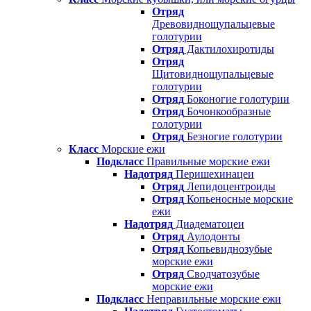
Отряд
Древовиднощупальцевые
голотурии
Отряд
Дактилохиротиды
Отряд
Щитовиднощупальцевые
голотурии
Отряд
Боконогие голотурии
Отряд
Бочонкообразные
голотурии
Отряд
Безногие голотурии
Класс
Морские ежи
Подкласс
Правильные морские ежи
Надотряд
Перишехинацеи
Отряд
Лепидоцентроиды
Отряд
Копьеносные морские
ежи
Надотряд
Диадематоцеи
Отряд
Аулодонты
Отряд
Копьевиднозубые
морские ежи
Отряд
Сводчатозубые
морские ежи
Подкласс
Неправильные морские ежи