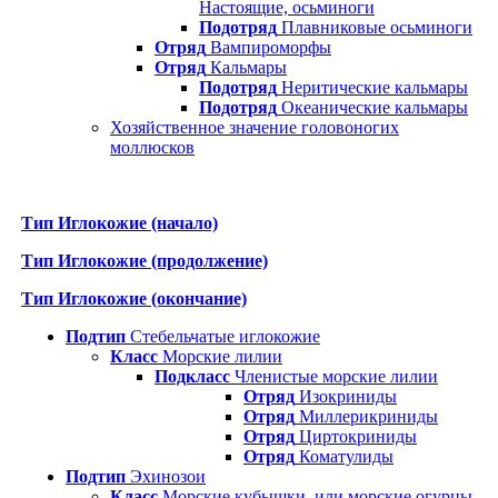
Настоящие, осьминоги
Подотряд
Плавниковые осьминоги
Отряд
Вампироморфы
Отряд
Кальмары
Подотряд
Неритические кальмары
Подотряд
Океанические кальмары
Хозяйственное значение головоногих
моллюсков
Тип Иглокожие (начало)
Тип Иглокожие (продолжение)
Тип Иглокожие (окончание)
Подтип
Стебельчатые иглокожие
Класс
Морские лилии
Подкласс
Членистые морские лилии
Отряд
Изокриниды
Отряд
Миллерикриниды
Отряд
Циртокриниды
Отряд
Коматулиды
Подтип
Эхинозои
Класс
Морские кубышки, или морские огурцы