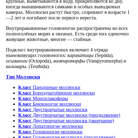
крупные, вымётываются в воду, прикрепляются ко дну,
иногда вынашиваются самками в особых выводковых
камерах. Моллюски растут быстро, созревают в возрасте 1
—2 лет и погибают после первого нереста.
Внутрираковинные головоногие распространены во всех
полносолёных морях и океанах. Есть среди них одиночно
живущие животные, многие — стайные.
Подкласс внутрираковинных включает 4 отряда
нынеживущих головоногих:
каракатицы
(Sepiida),
осьминоги
(Octopoda),
вампироморфы
(Vampyromorpha) и
кальмары
. (Teuthida).
Тип Моллюски
Класс
Панцирные моллюски
Класс
Бороздчатобрюхие моллюски
Класс
Моноплакофоры
Класс
Брюхоногие моллюски
Класс
Двустворчатые моллюски
Класс
Двустворчатые моллюски (продолжение)
Класс
Двустворчатые моллюски (окончание)
Класс
Лопатоногие моллюски
Класс
Головоногие моллюски
Класс
Головоногие моллюски (продолжение)