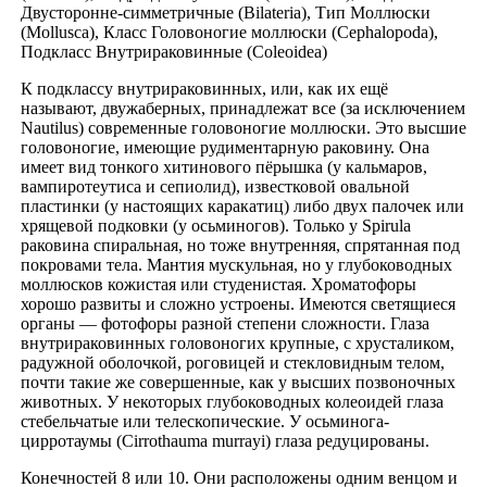
Двусторонне-симметричные (Bilateria), Тип Моллюски
(Mollusca), Класс Головоногие моллюски (Cephalopoda),
Подкласс Внутрираковинные (Coleoidea)
К подклассу внутрираковинных, или, как их ещё
называют, двужаберных, принадлежат все (за исключением
Nautilus) современные головоногие моллюски. Это высшие
головоногие, имеющие рудиментарную раковину. Она
имеет вид тонкого хитинового пёрышка (у кальмаров,
вампиротеутиса и сепиолид), известковой овальной
пластинки (у настоящих каракатиц) либо двух палочек или
хрящевой подковки (у осьминогов). Только у Spirula
раковина спиральная, но тоже внутренняя, спрятанная под
покровами тела. Мантия мускульная, но у глубоководных
моллюсков кожистая или студенистая. Хроматофоры
хорошо развиты и сложно устроены. Имеются светящиеся
органы — фотофоры разной степени сложности. Глаза
внутрираковинных головоногих крупные, с хрусталиком,
радужной оболочкой, роговицей и стекловидным телом,
почти такие же совершенные, как у высших позвоночных
животных. У некоторых глубоководных колеоидей глаза
стебельчатые или телескопические. У осьминога-
цирротаумы (Cirrothauma murrayi) глаза редуцированы.
Конечностей 8 или 10. Они расположены одним венцом и