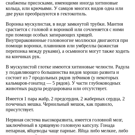
снабжены присосками, имеющими иногда хитиновые
кольца, или крючьями. У самцов многих видов одна или
две руки преобразуются в гектокотиль.
Воронка мускулистая, в виде замкнутой трубки. Мантия
срастается с головой и воронкой или сочленяется с ними
при помощи особых запирающих хрящей.
Внутрираковинные головоногие моллюски двигаются при
помощи воронки, плавников или умбреллы (кожистая
перепонка между руками), а осьминоги могут также ходить
на кончиках рук.
В мускулистой глотке имеются хитиновые челюсти. Радула
у подавляющего большинства видов хорошо развита и
состоит из 7 продольных рядов зубчиков (у некоторых
кальмаров-гонатид — 5 рядов). У части глубоководных
животных радула редуцирована или отсутствует.
Имеется 1 пара жабр, 2 предсердия, 2 жаберных сердца, 2
почечных мешка. Чернильный мешок, как правило,
присутствует.
Нервная система высокоразвита, имеется головной мозг,
заключённый в хрящевую головную капсулу. Гонада
непарная, яйцеводы чаще парные. Яйца либо мелкие, либо