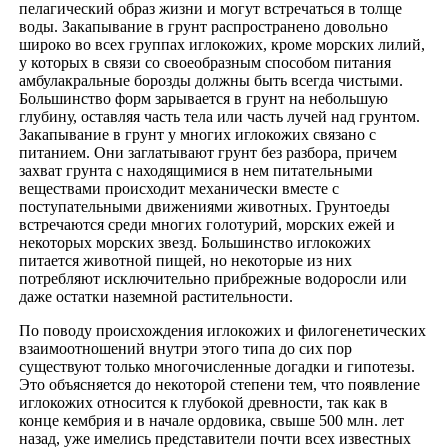
пелагический образ жизни и могут встречаться в толще
воды. Закапывание в грунт распространено довольно
широко во всех группах иглокожих, кроме морских лилий,
у которых в связи со своеобразным способом питания
амбулакральные борозды должны быть всегда чистыми.
Большинство форм зарывается в грунт на небольшую
глубину, оставляя часть тела или часть лучей над грунтом.
Закапывание в грунт у многих иглокожих связано с
питанием. Они заглатывают грунт без разбора, причем
захват грунта с находящимися в нем питательными
веществами происходит механически вместе с
поступательными движениями животных. Грунтоеды
встречаются среди многих голотурий, морских ежей и
некоторых морских звезд. Большинство иглокожих
питается животной пищей, но некоторые из них
потребляют исключительно прибрежные водоросли или
даже остатки наземной растительности.
По поводу происхождения иглокожих и филогенетических
взаимоотношений внутри этого типа до сих пор
существуют только многочисленные догадки и гипотезы.
Это объясняется до некоторой степени тем, что появление
иглокожих относится к глубокой древности, так как в
конце кембрия и в начале ордовика, свыше 500 млн. лет
назад, уже имелись представители почти всех известных