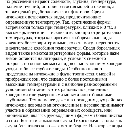
их расселении играют соленость, глубина, температура,
наличие течений, история развития морей и океанов, а
также целый ряд биологических факторов. Среди
иглокожих встречаются виды, предпочитающие
определенную температуру. Так, арктические формы
встречаются только при температурах, близких к 0 °С, а
высокоарктические — исключительно при отрицательных
температурах, тогда как арктическо-бореальные виды
являются более эвритермными, то есть могут переносить
значительные колебания температуры. Среди бореальных
видов также имеются эвритермные формы, которые даже
зимой остаются на литорали, в условиях снежного
покрова, но основная масса видов с наступлением холодов
уходит в более глубокие воды. Особенно пышно
представлены иглокожие в фауне тропических морей и
прибрежных зон, что связано с более постоянными
высокими температурами и с наиболее разнообразными
условиями обитания в этих районах по сравнению с
холодными или умеренными морями или с большими
глубинами. Тем не менее даже и в последних двух районах
иглокожие довольно многочисленны и нередко принимают
участие в образовании определенных сообществ, или
биоценозов, являясь руководящими формами большинства
из них. Богата иглокожими фауна Тихого океана, тогда как
фауна Атлантического — заметно беднее. Некоторые виды