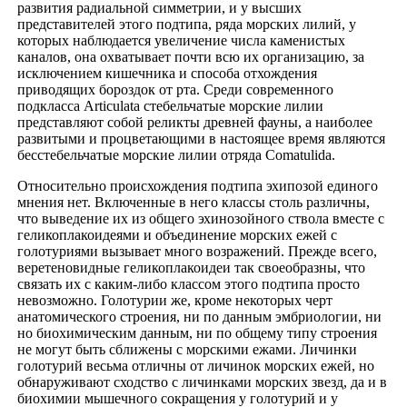
развития радиальной симметрии, и у высших
представителей этого подтипа, ряда морских лилий, у
которых наблюдается увеличение числа каменистых
каналов, она охватывает почти всю их организацию, за
исключением кишечника и способа отхождения
приводящих бороздок от рта. Среди современного
подкласса Articulata стебельчатые морские лилии
представляют собой реликты древней фауны, а наиболее
развитыми и процветающими в настоящее время являются
бесстебельчатые морские лилии отряда Comatulida.
Относительно происхождения подтипа эхипозой единого
мнения нет. Включенные в него классы столь различны,
что выведение их из общего эхинозойного ствола вместе с
геликоплакоидеями и объединение морских ежей с
голотуриями вызывает много возражений. Прежде всего,
веретеновидные геликоплакоидеи так своеобразны, что
связать их с каким-либо классом этого подтипа просто
невозможно. Голотурии же, кроме некоторых черт
анатомического строения, ни по данным эмбриологии, ни
но биохимическим данным, ни по общему типу строения
не могут быть сближены с морскими ежами. Личинки
голотурий весьма отличны от личинок морских ежей, но
обнаруживают сходство с личинками морских звезд, да и в
биохимии мышечного сокращения у голотурий и у