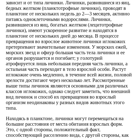
зависит и от типа личинки. Личинки, развившиеся из яиц,
бедных желтком (планктотрофные личинки), проводят в
планктоне от нескольких недель до 2—3 месяцев, активно
питаясь одноклеточными водорослями. Личинки,
развившиеся из яиц, богатых желтком (лецитотрофные
личинки), имеют ускоренное развитие и находятся в
планктоне от нескольких дней до месяца. В процессе
превращения во взрослое животное личинки иглокожих
претерпевают значительные изменения. У морских ежей,
морских звезд и офиур большая часть тела личинки и ее
органов разрушается и погибает; у голотурий
атрофируется лишь небольшая передняя часть личинки, а
остальная часть переходит в тело взрослой особи. Растут
иглокожие очень медленно, в течение всей жизни, половой
зрелости достигают через несколько лет. Рассмотренные
выше типы личинок являются основными для различных
классов иглокожих, однако следует заметить, что внешний
вид личинок и способ их превращения во взрослый
организм неодинаковы у разных видов животных этого
типа.
Находясь в планктоне, личинки могут перемещаться на
большие расстояния от места обитания взрослых форм.
Это, с одной стороны, положительный факт,
способствующий расселению вида, с другой стороны, как