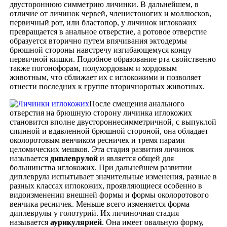
двустороннюю симметрию личинки. В дальнейшем, в
отличие от личинок червей, членистоногих и моллюсков,
первичный рот, или бластопор, у личинок иглокожих
превращается в анальное отверстие, а ротовое отверстие
образуется вторично путем впячивания эктодермы
брюшной стороны навстречу изгибающемуся концу
первичной кишки. Подобное образование рта свойственно
также погонофорам, полухордовым и хордовым
животным, что сближает их с иглокожими и позволяет
отнести последних к группе вторичноротых животных.
После смещения анального
отверстия на брюшную сторону личинка иглокожих
становится вполне двустороннесимметричной, с выпуклой
спинной и вдавленной брюшной стороной, она обладает
околоротовым венчиком ресничек и тремя парами
целомических мешков. Эта стадия развития личинок
называется
диплеврулой
и является общей для
большинства иглокожих. При дальнейшем развитии
диплеврула испытывает значительные изменения, разные в
разных классах иглокожих, проявляющиеся особенно в
видоизменении внешней формы и формы околоротового
венчика ресничек. Меньше всего изменяется форма
диплеврулы у голотурий. Их личиночная стадия
называется
аурикулярией
. Она имеет овальную форму,