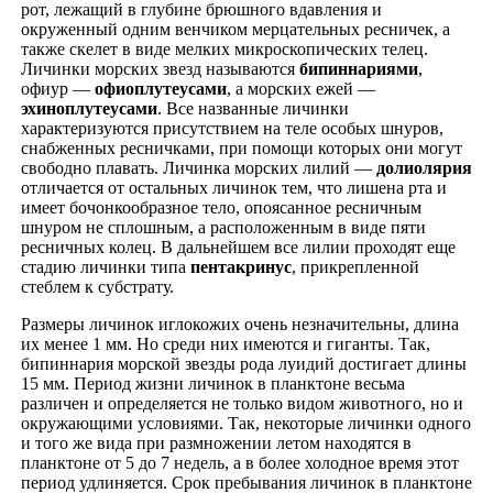
рот, лежащий в глубине брюшного вдавления и
окруженный одним венчиком мерцательных ресничек, а
также скелет в виде мелких микроскопических телец.
Личинки морских звезд называются
бипиннариями
,
офиур —
офиоплутеусами
, а морских ежей —
эхиноплутеусами
. Все названные личинки
характеризуются присутствием на теле особых шнуров,
снабженных ресничками, при помощи которых они могут
свободно плавать. Личинка морских лилий —
долиолярия
отличается от остальных личинок тем, что лишена рта и
имеет бочонкообразное тело, опоясанное ресничным
шнуром не сплошным, а расположенным в виде пяти
ресничных колец. В дальнейшем все лилии проходят еще
стадию личинки типа
пентакринус
, прикрепленной
стеблем к субстрату.
Размеры личинок иглокожих очень незначительны, длина
их менее 1 мм. Но среди них имеются и гиганты. Так,
бипиннария морской звезды рода луидий достигает длины
15 мм. Период жизни личинок в планктоне весьма
различен и определяется не только видом животного, но и
окружающими условиями. Так, некоторые личинки одного
и того же вида при размножении летом находятся в
планктоне от 5 до 7 недель, а в более холодное время этот
период удлиняется. Срок пребывания личинок в планктоне