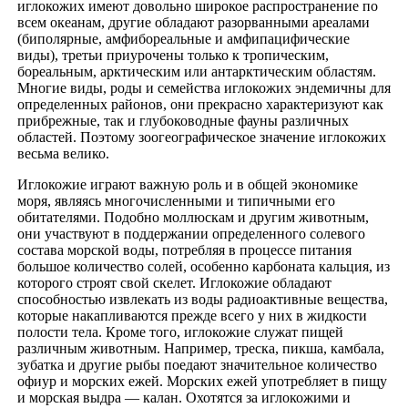
иглокожих имеют довольно широкое распространение по
всем океанам, другие обладают разорванными ареалами
(биполярные, амфибореальные и амфипацифические
виды), третьи приурочены только к тропическим,
бореальным, арктическим или антарктическим областям.
Многие виды, роды и семейства иглокожих эндемичны для
определенных районов, они прекрасно характеризуют как
прибрежные, так и глубоководные фауны различных
областей. Поэтому зоогеографическое значение иглокожих
весьма велико.
Иглокожие играют важную роль и в общей экономике
моря, являясь многочисленными и типичными его
обитателями. Подобно моллюскам и другим животным,
они участвуют в поддержании определенного солевого
состава морской воды, потребляя в процессе питания
большое количество солей, особенно карбоната кальция, из
которого строят свой скелет. Иглокожие обладают
способностью извлекать из воды радиоактивные вещества,
которые накапливаются прежде всего у них в жидкости
полости тела. Кроме того, иглокожие служат пищей
различным животным. Например, треска, пикша, камбала,
зубатка и другие рыбы поедают значительное количество
офиур и морских ежей. Морских ежей употребляет в пищу
и морская выдра — калан. Охотятся за иглокожими и