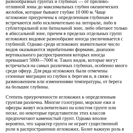
разнообразных грунтах и глубинах — от приливо-
отливной зоны до максимальных глубин океанических
желобов, которые бывают глубже 10 000 м. Чаще
иглокожие приурочены к определенным глубинам и
встречаются либо исключительно на литорали, либо в
сублиторальной или батиальной зоне, либо обитают только
в абиссальной зоне, причем в пределах отдельных групп
иглокожих видовое разнообразие иногда увеличивается с
глубиной. Однако среди иглокожих значительное число
видов оказываются эврибатными формами, диапазон
вертикального распространения которых иногда
превышает 5000—7000 м. Таких видов, которые могут
встречаться на самых различных глубинах, особенно много
среди офиур. Для ряда иглокожих были отмечены
сезонные миграции из глубин к берегам и, в связи с
размножением или изменениями температуры, от берега
на большие глубины.
Степепь приуроченности иглокожих к определенным
грунтам различна. Многие голотурии, морские ежи и
офиуры живут исключительно на илистом грунте или
песке, но некоторые представители этих классов
предпочитают каменистый грунт. Однако вполне
вероятно, что характер грунта не играет существенной
роли в распространении иглокожих. Более важную роль в