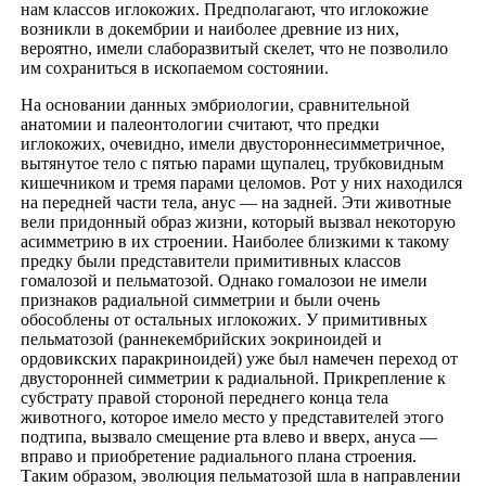
нам классов иглокожих. Предполагают, что иглокожие
возникли в докембрии и наиболее древние из них,
вероятно, имели слаборазвитый скелет, что не позволило
им сохраниться в ископаемом состоянии.
На основании данных эмбриологии, сравнительной
анатомии и палеонтологии считают, что предки
иглокожих, очевидно, имели двустороннесимметричное,
вытянутое тело с пятью парами щупалец, трубковидным
кишечником и тремя парами целомов. Рот у них находился
на передней части тела, анус — на задней. Эти животные
вели придонный образ жизни, который вызвал некоторую
асимметрию в их строении. Наиболее близкими к такому
предку были представители примитивных классов
гомалозой и пельматозой. Однако гомалозои не имели
признаков радиальной симметрии и были очень
обособлены от остальных иглокожих. У примитивных
пельматозой (раннекембрийских эокриноидей и
ордовикских паракриноидей) уже был намечен переход от
двусторонней симметрии к радиальной. Прикрепление к
субстрату правой стороной переднего конца тела
животного, которое имело место у представителей этого
подтипа, вызвало смещение рта влево и вверх, ануса —
вправо и приобретение радиального плана строения.
Таким образом, эволюция пельматозой шла в направлении