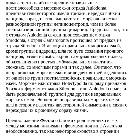
полагает, что наиболее древние правильные
постпалеозойские морские ежи отряда Aulodonta,
представители которого имели тонкий, нередко гибкий
панцирь, гораздо легче выводятся из морфологически
разнообразной группы лепидоцентроид, чем из более
специализированной группы цидароид. Предполагают, что
с отрядом Aulodonta связан происхождением отряд
Stirodonta, а отряд Camarodonta произошел от предков из
отряда Stirodonta. Эволюция правильных морских ежей,
кроме группы цидароид, шла по пути создания прочного
панциря, развития амбулакров и амбулакральных ножек,
образования из простых амбулакральных пластинок
сложных, со многими порами и так далее. Считают, что
неправильные морские ежи в виде двух ветвей отделились
от одной из групп постпалеозойских правильных морских
ежей. Морские ежи отряда Ноlectypoida по ряду признаков
близки к формам отрядов Stirodonta или Aulodonta и могли
быть родоначальной группой для других неправильных
морских ежей. Эволюция неправильных морских ежей
шла в сторону развития двусторонней симметрии в связи с
переходом их к роющему образу жизни.
Предположение
Фелла
о близких родственных связях
между морскими лилиями и формами подтипа Asterozoa
необоснованно, так как некоторое сходство в строении