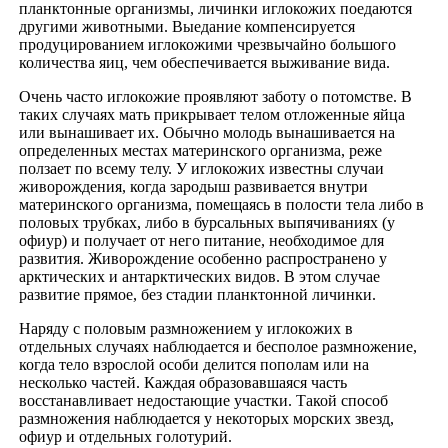
планктонные организмы, личинки иглокожих поедаются
другими животными. Выедание компенсируется
продуцированием иглокожими чрезвычайно большого
количества яиц, чем обеспечивается выживание вида.
Очень часто иглокожие проявляют заботу о потомстве. В
таких случаях мать прикрывает телом отложенные яйца
или вынашивает их. Обычно молодь вынашивается на
определенных местах материнского организма, реже
ползает по всему телу. У иглокожих известны случаи
живорождения, когда зародыш развивается внутри
материнского организма, помещаясь в полости тела либо в
половых трубках, либо в бурсальных выпячиваниях (у
офиур) и получает от него питание, необходимое для
развития. Живорождение особенно распространено у
арктических и антарктических видов. В этом случае
развитие прямое, без стадии планктонной личинки.
Наряду с половым размножением у иглокожих в
отдельных случаях наблюдается и бесполое размножение,
когда тело взрослой особи делится пополам или на
несколько частей. Каждая образовавшаяся часть
восстанавливает недостающие участки. Такой способ
размножения наблюдается у некоторых морских звезд,
офиур и отдельных голотурий.