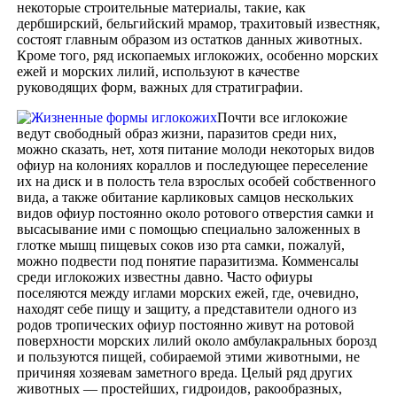
некоторые строительные материалы, такие, как
дербширский, бельгийский мрамор, трахитовый известняк,
состоят главным образом из остатков данных животных.
Кроме того, ряд ископаемых иглокожих, особенно морских
ежей и морских лилий, используют в качестве
руководящих форм, важных для стратиграфии.
Почти все иглокожие
ведут свободный образ жизни, паразитов среди них,
можно сказать, нет, хотя питание молоди некоторых видов
офиур на колониях кораллов и последующее переселение
их на диск и в полость тела взрослых особей собственного
вида, а также обитание карликовых самцов нескольких
видов офиур постоянно около ротового отверстия самки и
высасывание ими с помощью специально заложенных в
глотке мышц пищевых соков изо рта самки, пожалуй,
можно подвести под понятие паразитизма. Комменсалы
среди иглокожих известны давно. Часто офиуры
поселяются между иглами морских ежей, где, очевидно,
находят себе пищу и защиту, а представители одного из
родов тропических офиур постоянно живут на ротовой
поверхности морских лилий около амбулакральных борозд
и пользуются пищей, собираемой этими животными, не
причиняя хозяевам заметного вреда. Целый ряд других
животных — простейших, гидроидов, ракообразных,