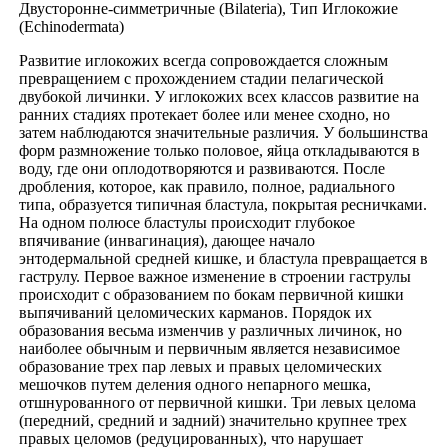
Двусторонне-симметричные (Bilateria), Тип Иглокожие
(Echinodermata)
Развитие иглокожих всегда сопровождается сложным
превращением с прохождением стадии пелагической
двубокой личинки. У иглокожих всех классов развитие на
ранних стадиях протекает более или менее сходно, но
затем наблюдаются значительные различия. У большинства
форм размножение только половое, яйца откладываются в
воду, где они оплодотворяются и развиваются. После
дробления, которое, как правило, полное, радиального
типа, образуется типичная бластула, покрытая ресничками.
На одном полюсе бластулы происходит глубокое
впячивание (инвагинация), дающее начало
энтодермальной средней кишке, и бластула превращается в
гаструлу. Первое важное изменение в строении гаструлы
происходит с образованием по бокам первичной кишки
выпячиваний целомических карманов. Порядок их
образования весьма изменчив у различных личинок, но
наиболее обычным и первичным является независимое
образование трех пар левых и правых целомических
мешочков путем деления одного непарного мешка,
отшнурованного от первичной кишки. Три левых целома
(передний, средний и задний) значительно крупнее трех
правых целомов (редуцированных), что нарушает