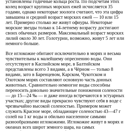
установлены годичные кольца роста. По подсчетам этих
колец возраст крупных морских ежей исчисляется 35
годами, однако некоторые зоологи считают, что эта цифра
завышена и средний возраст морских ежей — 10 или 15
лет. Примерно столько же живут офиуры. Некоторые
морские звезды только к 14-летнему возрасту достигают
своих обычных размеров. Максимальный возраст морских
лилий около 30 лет. Голотурии, возможно, живут 5 лет или
немного больше.
Все иглокожие обитают исключительно в морях и весьма
чувствительны к малейшему опреснению воды. Они
отсутствуют в Каспийском море, в Балтийском
представлены всего 3 видами, а в Чёрном — только 8
видами, зато в Баренцевом, Карском, Чукотском и
Охотском морях составляют основную часть донных
животных. Сравнительно немногие виды способны
переносить довольно значительные понижения солености
— до 15—24 ‰ — и даже иногда встречаются в эстуарных
участках; другие виды прекрасно чувствуют себя в воде с
чрезвычайно высокой соленостью. Примером может
служить Красное море, обладающее соленостью 43—47 г
солей на 1 кг воды и обильно населенное самыми
разнообразными иглокожими. Иглокожие живут в морях и
океанах всех широт земного шара, на самых