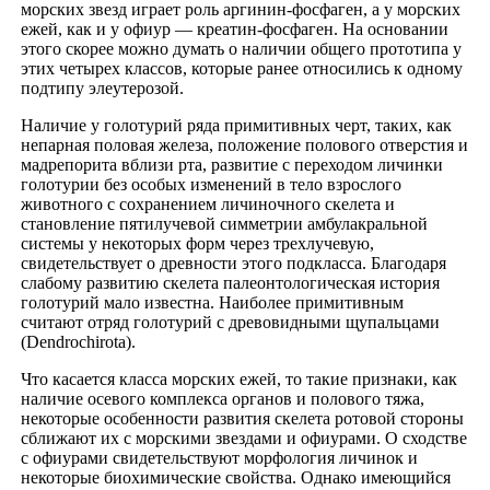
морских звезд играет роль аргинин-фосфаген, а у морских
ежей, как и у офиур — креатин-фосфаген. На основании
этого скорее можно думать о наличии общего прототипа у
этих четырех классов, которые ранее относились к одному
подтипу элеутерозой.
Наличие у голотурий ряда примитивных черт, таких, как
непарная половая железа, положение полового отверстия и
мадрепорита вблизи рта, развитие с переходом личинки
голотурии без особых изменений в тело взрослого
животного с сохранением личиночного скелета и
становление пятилучевой симметрии амбулакральной
системы у некоторых форм через трехлучевую,
свидетельствует о древности этого подкласса. Благодаря
слабому развитию скелета палеонтологическая история
голотурий мало известна. Наиболее примитивным
считают отряд голотурий с древовидными щупальцами
(Dendrochirota).
Что касается класса морских ежей, то такие признаки, как
наличие осевого комплекса органов и полового тяжа,
некоторые особенности развития скелета ротовой стороны
сближают их с морскими звездами и офиурами. О сходстве
с офиурами свидетельствуют морфология личинок и
некоторые биохимические свойства. Однако имеющийся