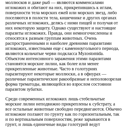
моллюсков и даже рыб — являются комменсалами
иглокожих и обитают на них, прикрепившись к иглам,
поверхности тела морских ежей или морских звезд, либо
поселяются в полости тела, кишечнике и других органах
различных иглокожих, делясь с ними пищей и получая от
них некоторую защиту. Однако существуют и настоящие
паразиты иглокожих. Правда, они немногочисленны и
относятся к разным группам животных. Очень
распространенными и наиболее древними паразитами
иглокожих, известными еще с каменноугольного периода,
являются кольчатые черви подкласса Myzostomida.
Объектом интенсивного заражения этими паразитами
становятся морские лилии, как более или менее
прикрепленные животные. Часто в голотуриях
паразитируют некоторые моллюски, а в офиурах —
различные паразитические ракообразные и неполовозрелая
форма трематоды, являющейся во взрослом состоянии
паразитом зубатки.
Среди современных иглокожих лишь стебельчатые
морские лилии неподвижно прикреплены к субстрату, а
все остальные животные свободно передвигаются. Обычно
иглокожие ползают по грунту как по горизонтальным, так
и по вертикальным поверхностям, реже зарываются в
грунт, и лишь единичные виды голотурий ведут