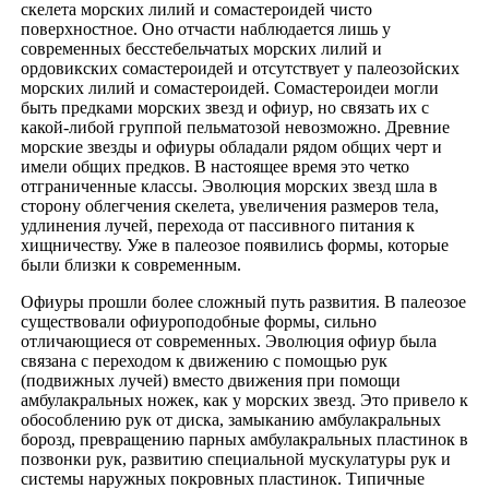
скелета морских лилий и сомастероидей чисто
поверхностное. Оно отчасти наблюдается лишь у
современных бесстебельчатых морских лилий и
ордовикских сомастероидей и отсутствует у палеозойских
морских лилий и сомастероидей. Сомастероидеи могли
быть предками морских звезд и офиур, но связать их с
какой-либой группой пельматозой невозможно. Древние
морские звезды и офиуры обладали рядом общих черт и
имели общих предков. В настоящее время это четко
отграниченные классы. Эволюция морских звезд шла в
сторону облегчения скелета, увеличения размеров тела,
удлинения лучей, перехода от пассивного питания к
хищничеству. Уже в палеозое появились формы, которые
были близки к современным.
Офиуры прошли более сложный путь развития. В палеозое
существовали офиуроподобные формы, сильно
отличающиеся от современных. Эволюция офиур была
связана с переходом к движению с помощью рук
(подвижных лучей) вместо движения при помощи
амбулакральных ножек, как у морских звезд. Это привело к
обособлению рук от диска, замыканию амбулакральных
борозд, превращению парных амбулакральных пластинок в
позвонки рук, развитию специальной мускулатуры рук и
системы наружных покровных пластинок. Типичные