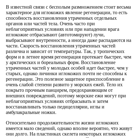
В известной связи с бесполым размножением стоит весьма
характерное для иглокожих явление регенерации, то есть
способность восстановления утраченных отдельных
органов или частей тела. Очень часто при
неблагоприятных условиях или при нападении врага
иглокожие отбрасывают (автотомируют) лучи,
выбрасывают внутренности, а иногда даже распадаются на
части. Скорость восстановления утраченных частей
различна и зависит от температуры. Так, у тропических
форм и в летнее время регенерация протекает быстрее, чем
у арктических и бореальных форм. Восстановление
утраченных частей у молодых особей идет быстрее, чем у
старых, однако личинки иглокожих почти не способны к
регенерации. Это полезное защитное приспособление в
очень слабой степени развито у морских ежей. Тело их
покрыто прочным панцирем, предохраняющим от
внешних повреждений, поэтому морские ежи могут при
неблагоприятных условиях отбрасывать и затем
восстанавливать только педицеллярии, иглы и
амбулакральные ножки.
Относительно продолжительности жизни иглокожих
имеется мало сведений, однако вполне вероятно, что живут
они долго. На пластинках скелета некоторых иглокожих