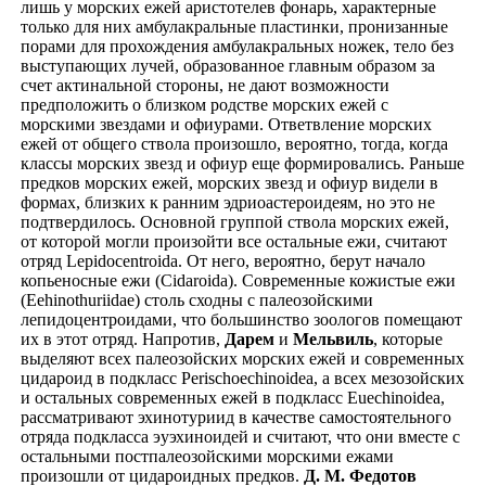
лишь у морских ежей аристотелев фонарь, характерные
только для них амбулакральные пластинки, пронизанные
порами для прохождения амбулакральных ножек, тело без
выступающих лучей, образованное главным образом за
счет актинальной стороны, не дают возможности
предположить о близком родстве морских ежей с
морскими звездами и офиурами. Ответвление морских
ежей от общего ствола произошло, вероятно, тогда, когда
классы морских звезд и офиур еще формировались. Раньше
предков морских ежей, морских звезд и офиур видели в
формах, близких к ранним эдриоастероидеям, но это не
подтвердилось. Основной группой ствола морских ежей,
от которой могли произойти все остальные ежи, считают
отряд Lepidocentroida. От него, вероятно, берут начало
копьеносные ежи (Cidaroida). Современные кожистые ежи
(Eehinothuriidae) столь сходны с палеозойскими
лепидоцентроидами, что большинство зоологов помещают
их в этот отряд. Напротив,
Дарем
и
Мельвиль
, которые
выделяют всех палеозойских морских ежей и современных
цидароид в подкласс Perischoechinoidea, а всех мезозойских
и остальных современных ежей в подкласс Euechinoidea,
рассматривают эхинотуриид в качестве самостоятельного
отряда подкласса эуэхиноидей и считают, что они вместе с
остальными постпалеозойскими морскими ежами
произошли от цидароидных предков.
Д. М. Федотов