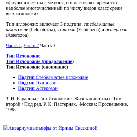
офиуры известны с мезозоя, и в настоящее время это
наиболее многочисленный по числу видов класс среди
всех иглокожих.
Тип иглокожих включает 3 подтипа:
стебельчатые
иглокожие
(Pelmatozoa),
эхинозои
(Echinozoa) и
астерозои
(Asterozoa).
Часть 1
,
Часть 2
Часть 3
Тип Иглокожие
,
Тип Иглокожие (продолжение)
Тип Иглокожие (окончание)
Подтип
Стебельчатые иглокожие
Подтип
Эхинозои
Подтип
Астерозои
З. И. Баранова. Тип Иглокожие. Жизнь животных. Том
второй / Под ред. Р. К. Пастернак. -Москва: Просвещение,
1988