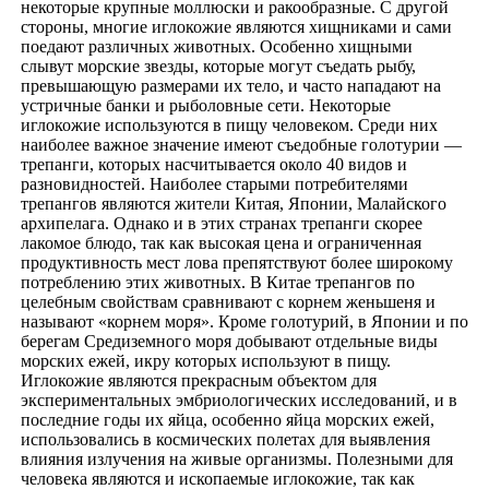
некоторые крупные моллюски и ракообразные. С другой
стороны, многие иглокожие являются хищниками и сами
поедают различных животных. Особенно хищными
слывут морские звезды, которые могут съедать рыбу,
превышающую размерами их тело, и часто нападают на
устричные банки и рыболовные сети. Некоторые
иглокожие используются в пищу человеком. Среди них
наиболее важное значение имеют съедобные голотурии —
трепанги, которых насчитывается около 40 видов и
разновидностей. Наиболее старыми потребителями
трепангов являются жители Китая, Японии, Малайского
архипелага. Однако и в этих странах трепанги скорее
лакомое блюдо, так как высокая цена и ограниченная
продуктивность мест лова препятствуют более широкому
потреблению этих животных. В Китае трепангов по
целебным свойствам сравнивают с корнем женьшеня и
называют «корнем моря». Кроме голотурий, в Японии и по
берегам Средиземного моря добывают отдельные виды
морских ежей, икру которых используют в пищу.
Иглокожие являются прекрасным объектом для
экспериментальных эмбриологических исследований, и в
последние годы их яйца, особенно яйца морских ежей,
использовались в космических полетах для выявления
влияния излучения на живые организмы. Полезными для
человека являются и ископаемые иглокожие, так как