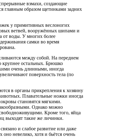
еспрерывные взмахи, создающие
ся главным образом щетинками задних
ножек у примитивных веслоногих
иковых ветвей, вооружённых шипами и
а от воды. У многих более
удерживания самки во время
рована.
 сливаются между собой. На переднем
то крупнее остальных. Брюшко
ькими очень длинными, иногда
увеличивают поверхность тела (по
ются в органы прикрепления к хозяину
 животных. Плавательные ножки иногда
покровы становятся мягкими.
ракообразными. Однако можно
свободноживущими. Кроме того, яйца
иц выходят такие же личинки.
связано и слабое развитие или даже
х оно невелико, хотя и бьётся очень