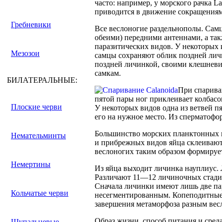
часто: например, у морского рачка L
приводится в движение сокращения
Гребневики
Все веслоногие раздельнополы. Сам
обеими) передними антеннами, а та
паразитических видов. У некоторых 
Мезозои
самцы сохраняют облик поздней личи
поздней личинкой, своими клешнев
самкам.
БИЛАТЕРАЛЬНЫЕ:
При спарива
пятой пары ног приклеивает колбасо
Плоские черви
У некоторых видов одна из ветвей 
его на нужное место. Из сперматоф
Большинство морских планктонных ви
Немательминты
и прибрежных видов яйца склеивают
веслоногих таким образом формирует
Немертины
Из яйца выходит личинка науплиус. 
Различают 11—12 личиночных стадий
Сначала личинки имеют лишь две пар
Кольчатые черви
несегментированным. Копеподитные 
завершения метаморфоза разным весл
Образ жизни, способ питания и среда
Щупальцевые