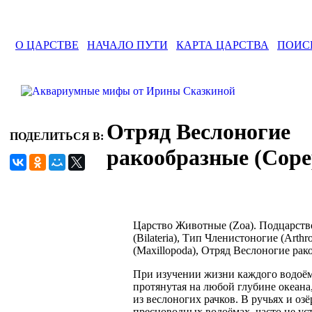
О ЦАРСТВЕ
НАЧАЛО ПУТИ
КАРТА ЦАРСТВА
ПОИС
Отряд Веслоногие
ПОДЕЛИТЬСЯ В:
ракообразные (Cope
Царство Животные (Zoa). Подцарств
(Bilateria), Тип Членистоногие (Art
(Maxillopoda), Отряд Веслоногие рак
При изучении жизни каждого водоёма
протянутая на любой глубине океан
из веслоногих рачков. В ручьях и о
пресноводных водоёмах, часто не ус