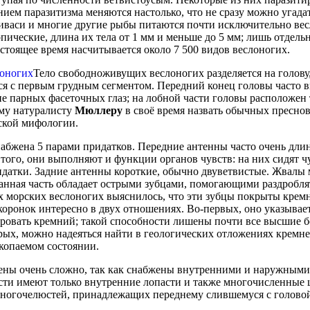
ием паразитизма меняются настолько, что не сразу можно угада
 иваси и многие другие рыбы питаются почти исключительно ве
ческие, длина их тела от 1 мм и меньше до 5 мм; лишь отдель
тоящее время насчитывается около 7 500 видов веслоногих.
Тело свободноживущих веслоногих разделяется на голову,
тся с первым грудным сегментом. Передний конец головы часто 
ие парных фасеточных глаз; на лобной части головы расположен
ому натуралисту
Мюллеру
в своё время назвать обычных пресно
ской мифологии.
набжена 5 парами придатков. Передние антенны часто очень длин
 того, они выполняют и функции органов чувств: на них сидят 
датки. Задние антенны короткие, обычно двуветвистые. Жвалы
анная часть обладает острыми зубцами, помогающими раздробл
х морских веслоногих выяснилось, что эти зубцы покрыты кр
оронок интересно в двух отношениях. Во-первых, оно указывает
ировать кремний; такой способности лишены почти все высшие 
рых, можно надеяться найти в геологических отложениях кремн
копаемом состоянии.
оены очень сложно, так как снабжены внутренними и наружным
ти имеют только внутренние лопасти и также многочисленные
 ногочелюстей, принадлежащих переднему слившемуся с головой