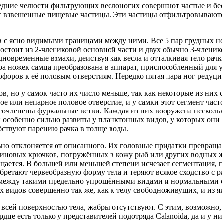
едние челюсти фильтрующих веслоногих совершают частые и б
т взвешенные пищевые частицы. Эти частицы отфильтровывают
тов с ясно видимыми границами между ними. Все 5 пар грудных 
состоит из 2-члениковой основной части и двух обычно 3-член
овременные взмахи, действуя как вёсла и отталкивая тело рачк
а ножек самца преобразована в аппарат, приспособленный для 
форов к её половым отверстиям. Нередко пятая пара ног редуци
в, но у самок часто их число меньше, так как некоторые из них
е или непарное половое отверстие, и у самки этот сегмент час
 сочленены фуркальные ветви. Каждая из них вооружена нескол
особенно сильно развиты у планктонных видов, у которых они 
бствуют парению рачка в толще воды.
но отклоняется от описанного. Их головные придатки превраща
хитиновых крючков, погружённых в кожу рыб или других водных
ащается. В большей или меньшей степени исчезает сегментация, 
ретают червеобразную форму тела и теряют всякое сходство с 
 между такими предельно упрощёнными видами и нормальными 
х видов совершенно так же, как к телу свободноживущих, и из я
всей поверхностью тела, жабры отсутствуют. С этим, возможно, 
це есть только у представителей подотряда Calanoida, да и у ни