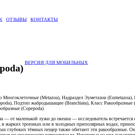
К
ОТЗЫВЫ
КОНТАКТЫ
ВЕРСИЯ ДЛЯ МОБИЛЬНЫХ
poda)
о Многоклеточные (Metazoa), Надраздел Эуметазои (Eumetazoa),
hropoda), Подтип жабродышащие (Branchiata), Класс Ракообразные
ообразные (Copepoda)
 — от маленькой лужи до океана — исследователь встречается с
а, в жарких тропиках или в холодных приполярных водах, прино
зёрах глубоких тёмных пещер также обитают эти ракообразные. 
тупая по численности ветвистоусым. Некоторые из них паразит