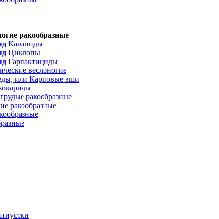
ногие ракообразные
яд
Каланиды
яд
Циклопы
яд
Гарпактициды
ические веслоногие
ды, или Карповые вши
кокариды
рудые ракообразные
ие ракообразные
кообразные
разные
ятиустки