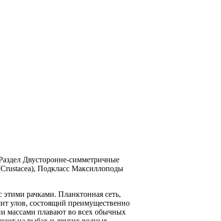
 Раздел Двусторонне-симметричные
 (Crustacea), Подкласс Максиллоподы
 этими рачками. Планктонная сеть,
сит улов, состоящий преимущественно
Они массами плавают во всех обычных
ируют на рыбах и других водных