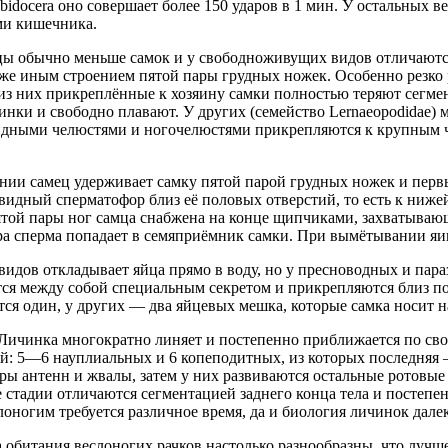
abidocera оно совершает более 150 ударов в 1 мин. У остальных 
ми кишечника.
цы обычно меньше самок и у свободноживущих видов отличаютс
кже иным строением пятой пары грудных ножек. Особенно резко
из них прикреплённые к хозяину самки полностью теряют сегме
нки и свободно плавают. У других (семейство Lernaeopodidae) 
идными челюстями и ногочелюстями прикрепляются к крупным 
нии самец удерживает самку пятой парой грудных ножек и пер
видный сперматофор близ её половых отверстий, то есть к ниже
пятой пары ног самца снабжена на конце щипчиками, захватыв
ора сперма попадает в семяприёмник самки. При вымётывании яи
дов откладывает яйца прямо в воду, но у пресноводных и пара
ся между собой специальным секретом и прикрепляются близ по
ся один, у других — два яйцевых мешка, которые самка носит на
Личинка многократно линяет и постепенно приближается по сво
: 5—6 науплиальных и 6 копеподитных, из которых последняя —
ы антенн и жвалы, затем у них развиваются остальные ротовые 
стадии отличаются сегментацией заднего конца тела и постепе
оногим требуется различное время, да и биология личинок далек
 обитания веслоногих рачков настолько разнообразны, что лучше