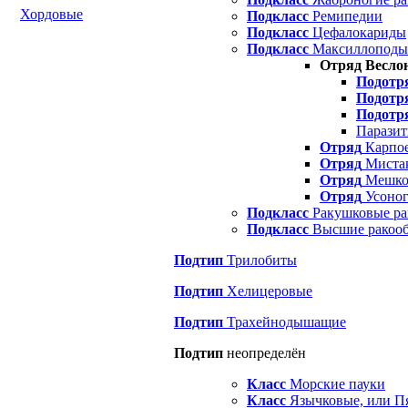
Хордовые
Подкласс
Ремипедии
Подкласс
Цефалокариды
Подкласс
Максиллоподы
Отряд Весло
Подотр
Подотр
Подотр
Паразит
Отряд
Карпое
Отряд
Миста
Отряд
Мешког
Отряд
Усоног
Подкласс
Ракушковые ра
Подкласс
Высшие ракооб
Подтип
Трилобиты
Подтип
Хелицеровые
Подтип
Трахейнодышащие
Подтип
неопределён
Класс
Морские пауки
Класс
Язычковые, или П