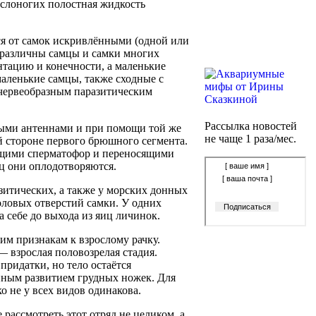
веслоногих полостная жидкость
я от самок искривлёнными (одной или
 различны самцы и самки многих
нтацию и конечности, а маленькие
маленькие самцы, также сходные с
червеобразным паразитическим
Рассылка новостей
выми антеннами и при помощи той же
не чаще 1 раза/мес.
й стороне первого брюшного сегмента.
ающими сперматофор и переносящими
ц они оплодотворяются.
зитических, а также у морских донных
ловых отверстий самки. У одних
 себе до выхода из яиц личинок.
им признакам к взрослому рачку.
 взрослая половозрелая стадия.
придатки, но тело остаётся
нным развитием грудных ножек. Для
о не у всех видов одинакова.
 рассмотреть этот отряд не целиком, а