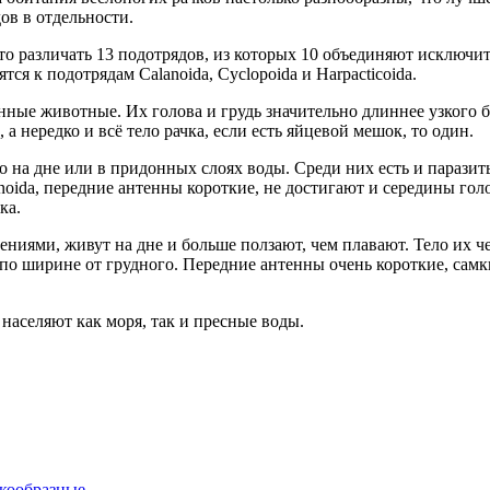
ов в отдельности.
то различать 13 подотрядов, из которых 10 объединяют исключи
я к подотрядам Calanoida, Cyclopoida и Harpacticoida.
нные животные. Их голова и грудь значительно длиннее узкого 
 а нередко и всё тело рачка, если есть яйцевой мешок, то один.
 на дне или в придонных слоях воды. Среди них есть и паразиты
lanoida, передние антенны короткие, не достигают и середины го
ка.
ениями, живут на дне и больше ползают, чем плавают. Тело их че
по ширине от грудного. Передние антенны очень короткие, сам
населяют как моря, так и пресные воды.
кообразные