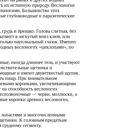
ть их истинную природу. Веслоногие
слоногими. Большинство этих
ные глубоководные и паразитические
 грудь и брюшко. Голова слитная, без
вытянут в загнутый вниз клюв, или
 только науплиальный глазок. Именно
водных веслоногих «циклопами», по
ные, иногда длиннее тела, и участвуют
чувствительные щетинки и
 мощные и имеют двуветвистый щупик.
ять пищу. При внимательном
емневыми коронками, увеличивающими
 на способность веслоногих
беспозвоночные — черви, моллюски, а
евые коронки древних веслоногих,
и лопастями и многочисленными
 щетинки. К головным придаткам
 грудному сегменту.