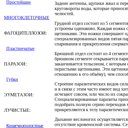
Простейшие
Задние антенны, щупики жвал и пер
круговороты воды, которые принося
челюстей.
МНОГОКЛЕТОЧНЫЕ
Грудной отдел состоит из 5 сегмен
устроены одинаково. Каждая ножка 
ФАГОЦИТЕЛЛОЗОИ:
щетинками. Эти ножки совершают одн
специализированных видов пятая пар
спаривания и прикрепления спермато
Пластинчатые
Брюшной отдел состоит из 4 сегменто
брюшном сегменте открывается парно
ПАРАЗОИ:
заканчивается тельсоном, с которым
перистыми щетинками. Эти щетинки 
отношению к его объёму), чем спосо
Губки
Строение паразитических видов силь
и в связи с этим часто имеют вид 
исчезают совсем, или число их сокр
ЭУМЕТАЗОИ:
Специализированные паразиты приоб
подобрать полную серию переходов
прикрепляются к телу паразитически
ЛУЧИСТЫЕ:
Дыхание веслоногих осуществляется 
отсутствие кровеносной системы. Серд
Кишечнополостные