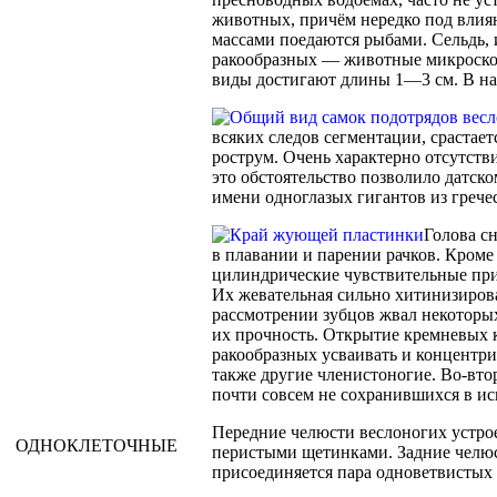
животных, причём нередко под влиян
массами поедаются рыбами. Сельдь,
ракообразных — животные микроскопи
виды достигают длины 1—3 см. В нас
всяких следов сегментации, срастае
рострум. Очень характерно отсутств
это обстоятельство позволило датск
имени одноглазых гигантов из грече
Голова с
в плавании и парении рачков. Кроме
цилиндрические чувствительные при
Их жевательная сильно хитинизиров
рассмотрении зубцов жвал некоторы
их прочность. Открытие кремневых к
ракообразных усваивать и концентр
также другие членистоногие. Во-вто
почти совсем не сохранившихся в ис
Передние челюсти веслоногих устр
ОДНОКЛЕТОЧНЫЕ
перистыми щетинками. Задние челюс
присоединяется пара одноветвистых