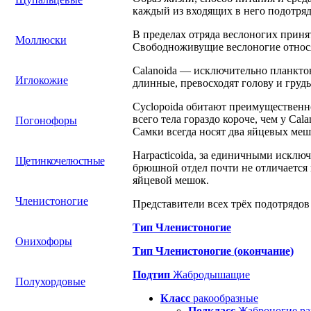
каждый из входящих в него подотряд
В пределах отряда веслоногих приня
Моллюски
Свободноживущие веслоногие относятс
Calanoida — исключительно планкто
Иглокожие
длинные, превосходят голову и грудь,
Cyclopoida обитают преимущественно
всего тела гораздо короче, чем у Ca
Погонофоры
Самки всегда носят два яйцевых меш
Harpacticoida, за единичными исключ
Щетинкочелюстные
брюшной отдел почти не отличается 
яйцевой мешок.
Членистоногие
Представители всех трёх подотрядов 
Тип Членистоногие
Онихофоры
Тип Членистоногие (окончание)
Подтип
Жабродышащие
Полухордовые
Класс
ракообразные
Подкласс
Жаброногие ра