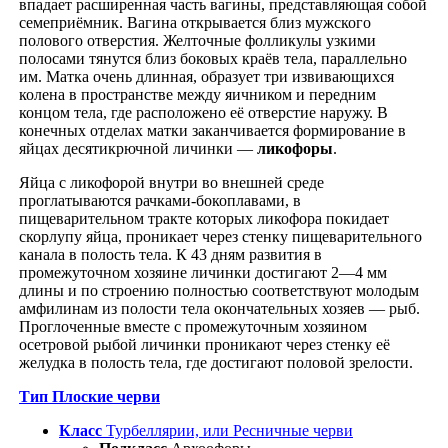
впадает расширенная часть вагины, представляющая собой
семеприёмник. Вагина открывается близ мужского
полового отверстия. Желточные фолликулы узкими
полосами тянутся близ боковых краёв тела, параллельно
им. Матка очень длинная, образует три извивающихся
колена в пространстве между яичником и передним
концом тела, где расположено её отверстие наружу. В
конечных отделах матки заканчивается формирование в
яйцах десятикрючной личинки —
ликофоры
.
Яйца с ликофорой внутри во внешней среде
проглатываются рачками-бокоплавами, в
пищеварительном тракте которых ликофора покидает
скорлупу яйца, проникает через стенку пищеварительного
канала в полость тела. К 43 дням развития в
промежуточном хозяине личинки достигают 2—4 мм
длины и по строению полностью соответствуют молодым
амфилинам из полости тела окончательных хозяев — рыб.
Проглоченные вместе с промежуточным хозяином
осетровой рыбой личинки проникают через стенку её
желудка в полость тела, где достигают половой зрелости.
Тип Плоские черви
Класс
Турбеллярии, или Ресничные черви