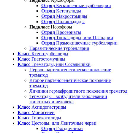
Подкласс
Архоофоры
Отряд
Бескишечные турбеллярии
Отряд
Катенулиды
Отряд
Макростомиды
Отряд
Поликладиды
Подкласс
Неоофоры
Отряд
Просериаты
Отряд
Трикладиды, или Планарии
Отряд
Прямокишечные турбеллярии
Паразитические турбеллярии
Класс
Ксенотурбеллиды
Класс
Гнатостомулиды
Класс
Трематоды, или Сосальщики
Первое партеногенетическое поколение
трематод
Второе партеногенетическое поколение
трематод
Личинки гермафродитного поколения трематод
Терматоды - возбудители заболеваний
животных и человека
Класс
Аспидогастриды
Класс
Моногенеи
Класс
Гирокотилиды
Класс
Цестоды, или Ленточные черви
Отряд
Гвоздичники