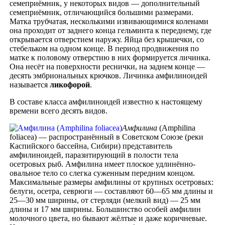
семеприёмник, у некоторых видов — дополнительный
семеприёмник, отличающийся большими размерами.
Матка трубчатая, несколькими извивающимися коленами
она проходит от заднего конца гельминта к переднему, где
открывается отверстием наружу. Яйца без крышечки, со
стебельком на одном конце. В период продвижения по
матке к половому отверстию в них формируется личинка.
Она несёт на поверхности реснички, на заднем конце —
десять эмбриональных крючков. Личинка амфилиноидей
называется
ликофорой
.
В составе класса амфилиноидей известно к настоящему
времени всего десять видов.
Амфилина
(Amphilina
foliacea) — распространённый в Советском Союзе (реки
Каспийского бассейна, Сибири) представитель
амфилиноидей, паразитирующий в полости тела
осетровых рыб. Амфилина имеет плоское удлинённо-
овальное тело со слегка суженным передним концом.
Максимальные размеры амфилины от крупных осетровых:
белуги, осетра, севрюги — составляют 60—65 мм длины и
25—30 мм ширины, от стерляди (мелкий вид) — 25 мм
длины и 17 мм ширины. Большинство особей амфилин
молочного цвета, но бывают жёлтые и даже коричневые.