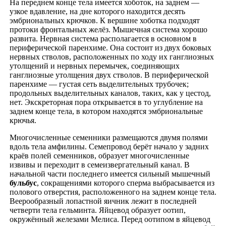
На переднем конце тела имеется хоботок, на заднем —
узкое вдавление, на дне которого находится десять
эмбриональных крючков. К вершине хоботка подходят
протоки фронтальных желёз. Мышечная система хорошо
развита. Нервная система располагается в основном в
периферической паренхиме. Она состоит из двух боковых
нервных стволов, расположенных по ходу их ганглиозных
утолщений и нервных перемычек, соединяющих
ганглиозные утолщения двух стволов. В периферической
паренхиме — густая сеть выделительных трубочек;
продольных выделительных каналов, таких, как у цестод,
нет. Экскреторная пора открывается в то углубление на
заднем конце тела, в котором находятся эмбриональные
крючья.
Многочисленные семенники размещаются двумя полями
вдоль тела амфилины. Семепровод берёт начало у задних
краёв полей семенников, образует многочисленные
извивы и переходит в семеизвергательный канал. В
начальной части последнего имеется сильный мышечный
бульбус
, сокращениями которого сперма выбрасывается из
полового отверстия, расположенного на заднем конце тела.
Веерообразный лопастной яичник лежит в последней
четверти тела гельминта. Яйцевод образует оотип,
окружённый железами Мелиса. Перед оотипом в яйцевод