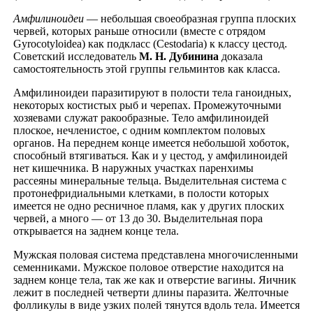
Амфилиноидеи
— небольшая своеобразная группа плоских
червей, которых раньше относили (вместе с отрядом
Gyrocotyloidea) как подкласс (Cestodaria) к классу цестод.
Советский исследователь
М. Н. Дубинина
доказала
самостоятельность этой группы гельминтов как класса.
Амфилиноидеи паразитируют в полости тела ганоидных,
некоторых костистых рыб и черепах. Промежуточными
хозяевами служат ракообразные. Тело амфилиноидей
плоское, нечленистое, с одним комплектом половых
органов. На переднем конце имеется небольшой хоботок,
способный втягиваться. Как и у цестод, у амфилиноидей
нет кишечника. В наружных участках паренхимы
рассеяны минеральные тельца. Выделительная система с
протонефридиальными клетками, в полости которых
имеется не одно ресничное пламя, как у других плоских
червей, а много — от 13 до 30. Выделительная пора
открывается на заднем конце тела.
Мужская половая система представлена многочисленными
семенниками. Мужское половое отверстие находится на
заднем конце тела, так же как и отверстие вагины. Яичник
лежит в последней четверти длины паразита. Желточные
фолликулы в виде узких полей тянутся вдоль тела. Имеется