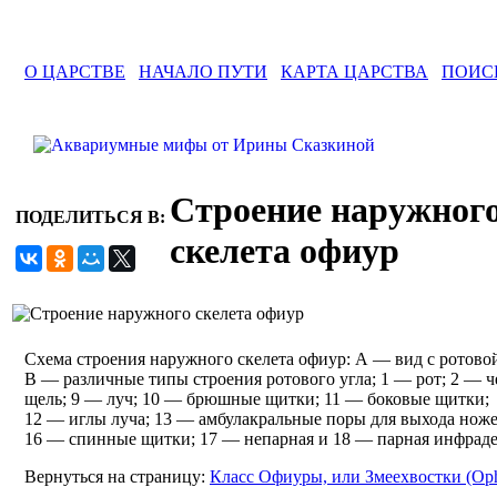
О ЦАРСТВЕ
НАЧАЛО ПУТИ
КАРТА ЦАРСТВА
ПОИС
Строение наружног
ПОДЕЛИТЬСЯ В:
скелета офиур
Схема строения наружного скелета офиур: А — вид с ротовой
В — различные типы строения ротового угла; 1 — рот; 2 — 
щель; 9 — луч; 10 — брюшные щитки; 11 — боковые щитки;
12 — иглы луча; 13 — амбулакральные поры для выхода нож
16 — спинные щитки; 17 — непарная и 18 — парная инфрад
Вернуться на страницу:
Класс Офиуры, или Змеехвостки (Oph