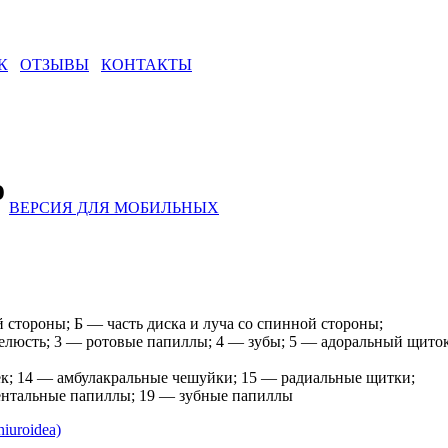
К
ОТЗЫВЫ
КОНТАКТЫ
о
ВЕРСИЯ ДЛЯ МОБИЛЬНЫХ
 стороны; Б — часть диска и луча со спинной стороны;
челюсть; 3 — ротовые папиллы; 4 — зубы; 5 — адоральный щиток
ек; 14 — амбулакральные чешуйки; 15 — радиальные щитки;
ентальные папиллы; 19 — зубные папиллы
iuroidea)