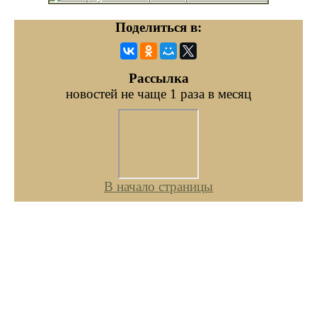
Поделиться в:
Рассылка
новостей не чаще 1 раза в месяц
В начало страницы
© Царство животных. Since 2006
Москва. Все права
защищены
liim.ru