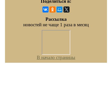
Поделиться в:
Рассылка
новостей не чаще 1 раза в месяц
В начало страницы
© Царство животных. Since 2006
Москва. Все права
защищены
liim.ru