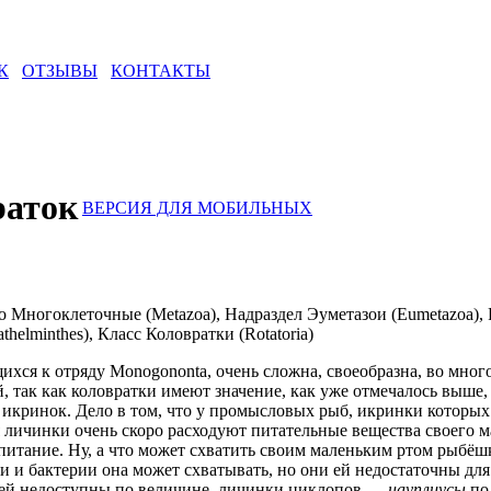
К
ОТЗЫВЫ
КОНТАКТЫ
раток
ВЕРСИЯ ДЛЯ МОБИЛЬНЫХ
о Многоклеточные (Metazoa), Надраздел Эуметазои (Eumetazoa),
thelminthes), Класс Коловратки (Rotatoria)
ихся к отряду Monogononta, очень сложна, своеобразна, во мног
, так как коловратки имеют значение, как уже отмечалось выше,
 икринок. Дело в том, что у промысловых рыб, икринки которых
 личинки очень скоро расходуют питательные вещества своего 
итание. Ну, а что может схватить своим маленьким ртом рыбёшк
 и бактерии она может схватывать, но они ей недостаточны дл
ей недоступны по величине, личинки циклопов —
науплиусы
по 