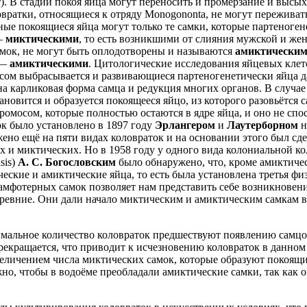
т). В стадии покоя яйца могут переносить и промерзание и высых
ловратки, относящиеся к отряду Monogononta, не могут пережива
ые покоящиеся яйца могут только те самки, которые партеноген
 —
миктическими
, то есть возникшими от слияния мужской и жен
амок, не могут быть оплодотворены и называются
амиктически
 —
амиктическими
. Цитологические исследования яйцевых клет
осом выбрасывается и развивающиеся партеногенетически яйца 
на карликовая форма самца и редукция многих органов. В случае
ановится и образуется покоящееся яйцо, из которого разовьётся
омосом, которые полностью остаются в ядре яйца, и оно не спо
к было установлено в 1897 году
Эрлангером
и
Лаутерборном
н
но ещё на пяти видах коловраток и на основании этого был сдел
и миктических. Но в 1958 году у одного вида колониальной коловр
sis)
А. С. Богословским
было обнаружено, что, кроме амиктиче
ческие и амиктические яйца, то есть была установлена третья фи
 амфотерных самок позволяет нам представить себе возникновен
ревние. Они дали начало миктическим и амиктическим самкам в
имальное количество коловраток предшествуют появлению самц
рекращается, что приводит к исчезновению коловраток в данном
величением числа миктических самок, которые образуют покоящи
жно, чтобы в водоёме преобладали амиктические самки, так как