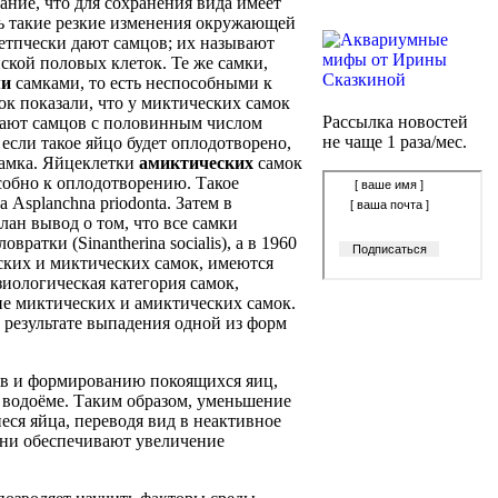
ание, что для сохранения вида имеет
ть такие резкие изменения окружающей
етпчески дают самцов; их называют
ской половых клеток. Те же самки,
ми
самками, то есть неспособными к
ок показали, что у миктических самок
Рассылка новостей
дают самцов с половинным числом
не чаще 1 раза/мес.
 если такое яйцо будет оплодотворено,
 самка. Яйцеклетки
амиктических
самок
собно к оплодотворению. Такое
а Asplanchna priodonta. Затем в
ан вывод о том, что все самки
атки (Sinantherina socialis), а в 1960
ских и миктических самок, имеются
зиологическая категория самок,
ие миктических и амиктических самок.
 результате выпадения одной из форм
ов и формированию покоящихся яиц,
 водоёме. Таким образом, уменьшение
еся яйца, переводя вид в неактивное
 они обеспечивают увеличение