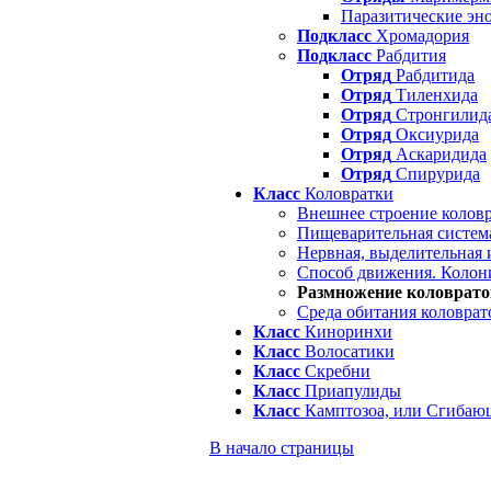
Паразитические эн
Подкласс
Хромадория
Подкласс
Рабдития
Отряд
Рабдитида
Отряд
Тиленхида
Отряд
Стронгилид
Отряд
Оксиурида
Отряд
Аскаридида
Отряд
Спирурида
Класс
Коловратки
Внешнее строение колов
Пищеварительная система
Нервная, выделительная 
Способ движения. Колон
Размножение коловрато
Среда обитания коловрат
Класс
Киноринхи
Класс
Волосатики
Класс
Скребни
Класс
Приапулиды
Класс
Камптозоа, или Сгибаю
В начало страницы