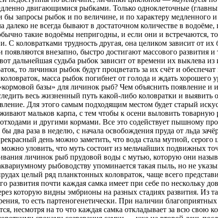
едленно двигающимися рыбками. Только одноклеточные (главны
 бы запросы рыбок и по величине, и по характеру медленного и
а далеко не всегда бывают в достаточном количестве в водоёме, 
ычно такие водоёмы непригодны, и если они и встречаются, то
. С коловратками трудность другая, она целиком зависит от их 
и появляются внезапно, быстро достигают массового развития и 
вот дальнейшая судьба рыбок зависит от времени их выклева из 
аток, то личинки рыбок будут процветать за их счёт и обеспеча
т коловраток, масса рыбок погибнет от голода и ждать хорошего 
 «кормовой базы» для личинок рыб? Чем объяснить появление и 
следить весь жизненный путь какой-либо коловратки и выявить 
вление. Для этого самым подходящим местом будет старый искус
ивают мальков карпа, с тем чтобы к осени выловить товарную ры
тходами и другими кормами. Все это содействует пышному пр
 бы два раза в неделю, с начала освобождения пруда от льда зач
прекрасный день можно заметить, что вода стала мутной, серого 
 можно уловить, что муть состоит из мельчайших подвижных то
ивания личинок рыб прудовой воды с мутью, которую они назыв
квариумному рыбоводству упоминается такая пыль, но не указыва
удах целый ряд планктонных коловраток, чаще всего представители
вого развития почти каждая самка имеет при себе по нескольку д
рез которую видны эмбрионы на разных стадиях развития. Из та
орения, то есть партеногенетически. При наличии благоприятн
я, несмотря на то что каждая самка откладывает за всю свою ко