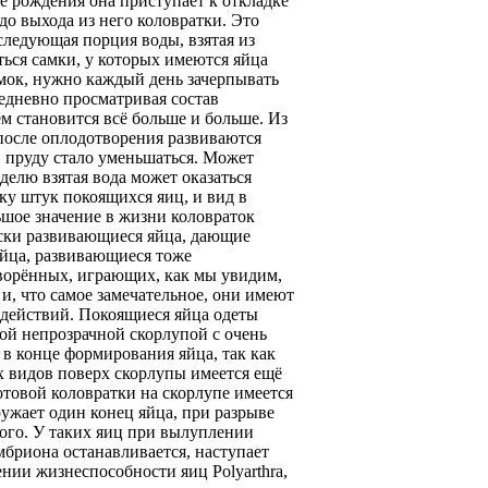
е рождения она приступает к откладке
до выхода из него коловратки. Это
следующая порция воды, взятая из
ться самки, у которых имеются яйца
амок, нужно каждый день зачерпывать
жедневно просматривая состав
м становится всё больше и больше. Из
после оплодотворения развиваются
в пруду стало уменьшаться. Может
еделю взятая вода может оказаться
ьку штук покоящихся яиц, и вид в
ьшое значение в жизни коловраток
ески развивающиеся яйца, дающие
яйца, развивающиеся тоже
творённых, играющих, как мы увидим,
, что самое замечательное, они имеют
действий. Покоящиеся яйца одеты
й непрозрачной скорлупой с очень
в конце формирования яйца, так как
х видов поверх скорлупы имеется ещё
готовой коловратки на скорлупе имеется
ружает один конец яйца, при разрыве
гого. У таких яиц при вылуплении
мбриона останавливается, наступает
нии жизнеспособности яиц Polyarthra,