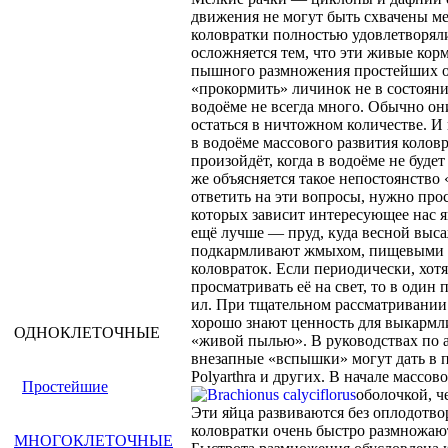
движения не могут быть схвачены м
коловратки полностью удовлетворяли
осложняется тем, что эти живые корм
пышного размножения простейших об
«прокормить» личинок не в состоянии
водоёме не всегда много. Обычно он
остаться в ничтожном количестве. И 
в водоёме массового развития коловр
произойдёт, когда в водоёме не буде
же объясняется такое непостоянство
ответить на эти вопросы, нужно про
которых зависит интересующее нас я
ещё лучше — пруд, куда весной высаж
подкармливают жмыхом, пищевыми о
коловраток. Если периодически, хотя
просматривать её на свет, то в один 
ил. При тщательном рассматривании
хорошо знают ценность для выкармл
ОДНОКЛЕТОЧНЫЕ
«живой пылью». В руководствах по а
внезапные «вспышки» могут дать в пр
Polyarthra и других. В начале массо
Простейшие
оболочкой,
че
Эти яйца развиваются без оплодотв
коловратки очень быстро размножаютс
МНОГОКЛЕТОЧНЫЕ