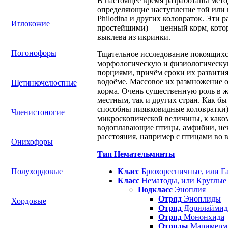
В настоящее время разработаны мето
определяющие наступление той или и
Philodina и других коловраток. Эти 
Иглокожие
простейшими) — ценный корм, котор
выклева из икринки.
Погонофоры
Тщательное исследование покоящихся
морфологическую и физиологическую
порциями, причём сроки их развития 
водоёме. Массовое их размножение 
Щетинкочелюстные
корма. Очень существенную роль в ж
местным, так и других стран. Как бы
способны пиявковидные коловратки),
Членистоногие
микроскопической величины, к каком
водоплавающие птицы, амфибии, нек
расстояния, например с птицами во в
Онихофоры
Тип Немательминты
Полухордовые
Класс
Брюхоресничные, или Г
Класс
Нематоды, или Круглые
Подкласс
Эноплия
Отряд
Эноплиды
Хордовые
Отряд
Дорилаймид
Отряд
Мононхида
Отряды
Маримерми