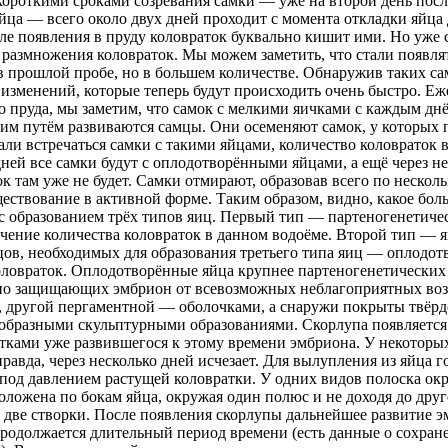
ороткими сроками созревания самки — уже на второй день посл
йца — всего около двух дней проходит с момента откладки яйца 
сле появления в пруду коловраток буквально кишит ими. Но уже 
 размножения коловраток. Мы можем заметить, что стали появля
в прошлой пробе, но в большем количестве. Обнаружив таких с
 изменений, которые теперь будут происходить очень быстро. Е
 пруда, мы заметим, что самок с мелкими яичками с каждым днё
ким путём развиваются самцы. Они осеменяют самок, у которых 
али встречаться самки с такими яйцами, количество коловраток 
 дней все самки будут с оплодотворёнными яйцами, а ещё через н
ок там уже не будет. Самки отмирают, образовав всего по нескол
ествование в активной форме. Таким образом, видно, какое бол
 с образованием трёх типов яиц. Первый тип — партеногенетич
чение количества коловраток в данном водоёме. Второй тип — 
цов, необходимых для образования третьего типа яиц — оплодо
ловраток. Оплодотворённые яйца крупнее партеногенетических и
но защищающих эмбрион от всевозможных неблагоприятных воз
 другой пергаментной — оболочками, а снаружи покрыты твёрдо
образными скульптурными образованиями.
Скорлупа появляется 
тками уже развившегося к этому времени эмбриона. У некоторы
 правда, через несколько дней исчезает. Для вылупления из яйца 
я под давлением растущей коловратки. У одних видов полоска ок
положена по бокам яйца, окружая один полюс и не доходя до дру
а две створки. После появления скорлупы дальнейшее развитие э
продолжается длительный период времени (есть данные о сохране