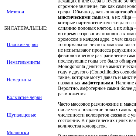
лежащих в иле озера в течение 30 ле
огромное значение, так как сами ко
Мезозои
среды. Обычно давать оплодотворённ
миктическими
самками, а их яйца
которые партеногенетически дают с
БИЛАТЕРАЛЬНЫЕ:
слиянию половых клеток, а их яйца
во время созревания половина хром
хромосом в каждом ядре, с чем связа
Плоские черви
то нормальное число хромосом восст
не испытывают процесса редукции хр
физиологическое разграничение само
последующие годы это было обнаруже
Немательминты
Моnоgononta делятся на амиктических 
году у другого (Conochiloides coenoda
такие, которые могут давать и микти
Немертины
названных
амфотерными
. Наличие
Вероятно, амфотерные самки более д
размножения.
Кольчатые черви
Часто массовое размножение и макс
после чего появление новых самок п
Щупальцевые
численности коловраток связано с у
состояние. В практических целях ва
количества коловраток.
Моллюски