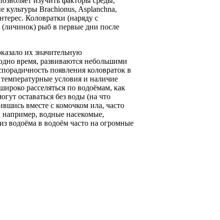
позволяет изучить факторы среды,
культуры Brachionus, Asplanchna,
нтерес. Коловратки (наряду с
 (личинок) рыб в первые дни после
оказало их значительную
одно время, развиваются небольшими
 спорадичность появления коловраток в
 температурные условия и наличие
ироко расселяться по водоёмам, как
огут оставаться без воды (на что
вшись вместе с комочком ила, часто
, например, водные насекомые,
з водоёма в водоём часто на огромные