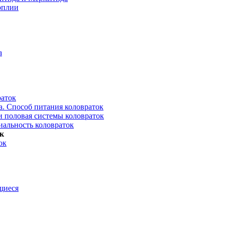
оплии
а
раток
. Способ питания коловраток
и половая системы коловраток
иальность коловраток
к
ок
щиеся