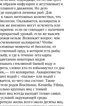
м образом инфузории и жгутиковые) и
 плавного движения. Но дело
где находятся личинки рыб. Для
 в таких ничтожных количествах, что
биологии. Оказывается, коловраток в
так же внезапно могут исчезнуть или
икринок: если он совпадает с наличием
т прекрасный урожай, если же выклев
урожая нельзя. Возникает вопрос: чем
исчезновение коловраток? Чтобы
основные моменты её биологии, от
ственный пруд, в котором есть рыба;
бу, и где в течение лета карпа
оцветанию некоторых видов
ёрпывать стеклянной банкой воду и
цвета, словно кто-то взбаламутил со дна
чек,— это коловратки. Аквариумисты
ают водой с «пылью» или водой с
ется, из чего она состоит. Такие
 родов Brachionus, Keratella, Filinia,
овольно крупных яиц с тонкой
ких яиц всегда выходят только самки.
ых условий окружающей среды
роткую жизнь всего около десятка яиц.