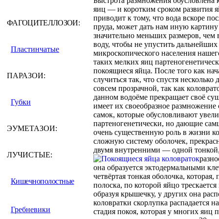
Быстрота размножения обусловлена к
яиц — и коротким сроком развития я
приводит к тому, что вода вскоре по
ФАГОЦИТЕЛЛОЗОИ:
пруда, может дать нам иную картину
значительно меньших размеров, чем 
воду, чтобы не упустить дальнейших
Пластинчатые
микроскопического населения нашего
таких мелких яиц партеногенетичес
покоящиеся яйца. После того как нач
ПАРАЗОИ:
случиться так, что спустя несколько
совсем прозрачной, так как коловрат
данном водоёме прекращает своё сущ
Губки
имеет их своеобразное размножение
самок, которые обусловливают увели
партеногенетически, но дающие сам
ЭУМЕТАЗОИ:
очень существенную роль в жизни ко
сложную систему оболочек, прекрас
двумя внутренними — одной тонкой,
ЛУЧИСТЫЕ:
разно
она образуется эктодермальными кле
четвёртая тонкая оболочка, которая,
Кишечнополостные
полоска, по которой яйцо трескаетс
образуя крышечку, у других она рас
коловратки скорлупка распадается н
Гребневики
стадия покоя, которая у многих яиц 