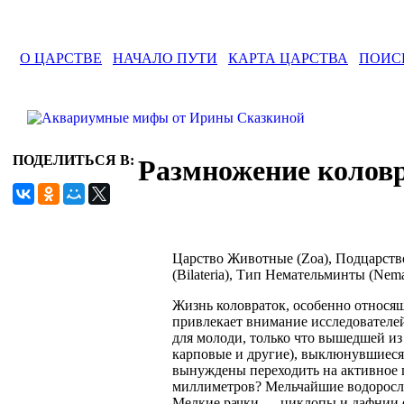
О ЦАРСТВЕ
НАЧАЛО ПУТИ
КАРТА ЦАРСТВА
ПОИС
ПОДЕЛИТЬСЯ В:
Размножение колов
Царство Животные (Zoa), Подцарств
(Bilateria), Тип Немательминты (Nema
Жизнь коловраток, особенно относящ
привлекает внимание исследователей
для молоди, только что вышедшей из
карповые и другие), выклюнувшиеся
вынуждены переходить на активное п
миллиметров? Мельчайшие водоросли
Мелкие рачки — циклопы и дафнии 