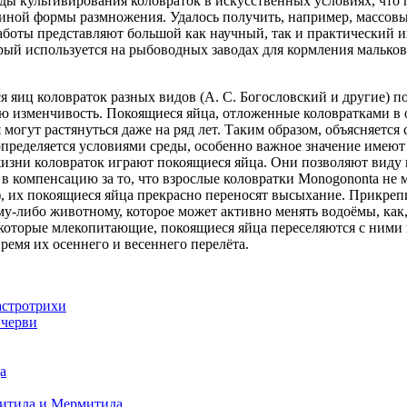
ды культивирования коловраток в искусственных условиях, что 
ной формы размножения. Удалось получить, например, массовые 
работы представляют большой как научный, так и практический и
ый используется на рыбоводных заводах для кормления мальков
 яиц коловраток разных видов (А. С. Богословский и другие) п
 изменчивость. Покоящиеся яйца, отложенные коловратками в 
могут растянуться даже на ряд лет. Таким образом, объясняется
определяется условиями среды, особенно важное значение имеют
изни коловраток играют покоящиеся яйца. Они позволяют виду ш
 в компенсацию за то, что взрослые коловратки Monogononta не м
 их покоящиеся яйца прекрасно переносят высыхание. Прикрепи
у-либо животному, которое может активно менять водоёмы, как
оторые млекопитающие, покоящиеся яйца переселяются с ними и
ремя их осеннего и весеннего перелёта.
астротрихи
 черви
а
тида и Мермитида