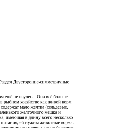
 Раздел Двусторонне-симметричные
ом ещё не изучена. Она всё больше
 в рыбном хозяйстве как живой корм
 содержат мало желтка (сельдевые,
маленького желточного мешка и
а, имеющая в длину всего несколько
я питания, ей нужны животные корма.
величине подходящи, но по быстроте