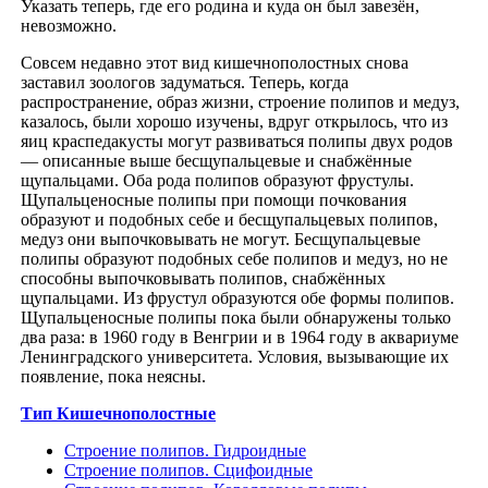
Указать теперь, где его родина и куда он был завезён,
невозможно.
Совсем недавно этот вид кишечнополостных снова
заставил зоологов задуматься. Теперь, когда
распространение, образ жизни, строение полипов и медуз,
казалось, были хорошо изучены, вдруг открылось, что из
яиц краспедакусты могут развиваться полипы двух родов
— описанные выше бесщупальцевые и снабжённые
щупальцами. Оба рода полипов образуют фрустулы.
Щупальценосные полипы при помощи почкования
образуют и подобных себе и бесщупальцевых полипов,
медуз они выпочковывать не могут. Бесщупальцевые
полипы образуют подобных себе полипов и медуз, но не
способны выпочковывать полипов, снабжённых
щупальцами. Из фрустул образуются обе формы полипов.
Щупальценосные полипы пока были обнаружены только
два раза: в 1960 году в Венгрии и в 1964 году в аквариуме
Ленинградского университета. Условия, вызывающие их
появление, пока неясны.
Тип Кишечнополостные
Строение полипов. Гидроидные
Строение полипов. Сцифоидные