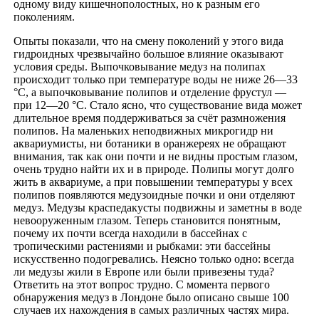
одному виду кишечнополостных, но к разным его
поколениям.
Опыты показали, что на смену поколений у этого вида
гидроидных чрезвычайно большое влияние оказывают
условия среды. Выпочковывание медуз на полипах
происходит только при температуре воды не ниже 26—33
°С, а выпочковывание полипов и отделение фрустул —
при 12—20 °С. Стало ясно, что существование вида может
длительное время поддерживаться за счёт размножения
полипов. На маленьких неподвижных микрогидр ни
аквариумисты, ни ботаники в оранжереях не обращают
внимания, так как они почти и не видны простым глазом,
очень трудно найти их и в природе. Полипы могут долго
жить в аквариуме, а при повышении температуры у всех
полипов появляются медузоидные почки и они отделяют
медуз. Медузы краспедакусты подвижны и заметны в воде
невооруженным глазом. Теперь становится понятным,
почему их почти всегда находили в бассейнах с
тропическими растениями и рыбками: эти бассейны
искусственно подогревались. Неясно только одно: всегда
ли медузы жили в Европе или были привезены туда?
Ответить на этот вопрос трудно. С момента первого
обнаружения медуз в Лондоне было описано свыше 100
случаев их нахождения в самых различных частях мира.