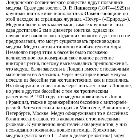
Лондонского ботанического общества вдруг появились
медузы. Сразу два зоолога
Э. Р. Ланкестер
(1847—1929) и
крупный знаток кишечнополостных
Олмен
сообщили об
этой находке на страницах журнала «Нечур» («Природа»),
Медузки были очень маленькие, самые круппые из них
едва достигали 2 см в диаметре зонтика, однако их
появление взволновало тогдашних зоологов: до этого и не
предполагали, что могут существовать пресноводные
медузы. Медуз считали типичными обитателями моря.
Незадолго перед этим в бассейн было посажено
великолепное южноамериканское водное растение
виктория-регия, поэтому высказывались предположения,
что медузы были завезены в Лондон вместе с посадочным
материалом из Амазонки. Через некоторое время медузы
исчезли из бассейна так же таинственно, как и появились.
Их обнаружили снова лишь через пять лет тоже в Лондоне,
но уже в другом бассейне с тем же тропическим
растением. В 1901 году эти медузы появились в Лионе
(Франция), также в оранжерейном бассейне с викторией-
регией. Затем их стали находить в Мюнхене, Вашингтоне,
Петербурге, Москве. Медуз обнаруживали то в бассейнах
ботанических садов, то в аквариумах с тропическими
рыбками. К удивлению любителей-аквариумистов, у них
неожиданно появились новые питомцы. Крохотные
медузки (часто всего 1—2 мм в диаметре зонтика) вдруг