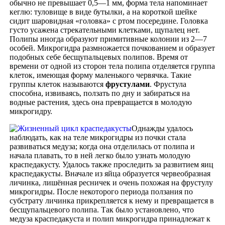
обычно не превышает 0,5—1 мм, форма тела напоминает
кеглю: туловище в виде бутылки, а на короткой шейке
сидит шаровидная «головка» с ртом посередине. Головка
густо усажена стрекательными клетками, щупалец нет.
Полипы иногда образуют примитивные колонии из 2—7
особей. Микрогидра размножается почкованием и образует
подобных себе бесщупальцевых полипов. Время от
времени от одной из сторон тела полипа отделяется группа
клеток, имеющая форму маленького червячка. Такие
группы клеток называются
фрустулами
. Фрустула
способна, извиваясь, ползать по дну и забираться на
водные растения, здесь она превращается в молодую
микрогидру.
Однажды удалось
наблюдать, как на теле микрогидры из почки стала
развиваться медуза; когда она отделилась от полипа и
начала плавать, то в ней легко было узнать молодую
краспедакусту. Удалось также проследить за развитием яиц
краспедакусты. Вначале из яйца образуется червеобразная
личинка, лишённая ресничек и очень похожая на фрустулу
микрогидры. После некоторого периода ползания по
субстрату личинка прикрепляется к нему и превращается в
бесщупальцевого полипа. Так было установлено, что
медуза краспедакуста и полип микрогидра принадлежат к