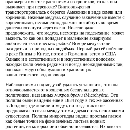
оранжереи вместе с растениями из тропиков, то как она
выживает при перевозке? Виктория-регия
транспортировалась с берегов Амазонки в виде семян или
корневищ. Нежные медузы, случайно захваченные вместе с
корневищами, несомненно, должны погибнуть во время
длительного пути через океан. Нo если даже
предположить, что медуза, несмотря на подсыхание, может
выжить, то как она попадает в маленькие аквариумы
любителей экзотических рыбок? Вскоре медуз стали
находить и в природных водоёмах. Первый раз её поймали
в реке Янцзы в Китае, потом в Германии, затем в США.
Однако и в естественных и в искусственных водоёмах
находки были очень редкими и всегда неожиданными: так,
однажды медуз обнаружили в хранилищах
вашингтонского водопровода.
Наблюдениями над медузой удалось установить, что она
отпочковывается от крошечных бесщупальцевых
полипчиков, названных
микрогидрами
(Microhydra). Эти
полипы были найдены еще в 1884 году в тех же бассейнах
в Лондоне, где ловили и медуз, но тогда никто не
предполагал о связи между этими двумя столь непохожими
существами. Полипы микрогидры видны простым глазом
как белые точки на фоне зелёных листьев водных
растений, на которых они обычно поселяются. Их высота