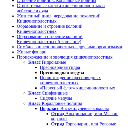
Строение полипов. Коралловые полипы
Стрекательные клетки кишечнополостных и
действие их яда
Жизненный цикл, чередование поколений
Кишечнополостных
Образование и строение колоний
Кишечнополостных
Образование и строение колоний
Кишечнополостных (окончание)
Симбиоз кишечнополостных с другими организмами
Живые фонари
Происхождение и эволюция кишечнополостных
Класс
Гидроидные
Пресноводная гидра
Пресноводная медуза
Происхождение пресноводных
кишечнополостных
«Парусный флот» кишечнополостных
Класс
Сцифоидные
Сидячие медузы
Класс
Коралловые полипы
Подкласс
Восьмилучевые кораллы
Отряд
Альционарии, или Мягкие
кораллы
Отряд
Горгонарии, или Роговые