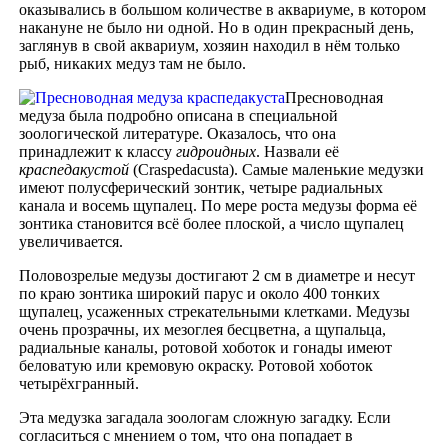
оказывались в большом количестве в аквариуме, в котором
накануне не было ни одной. Но в один прекрасный день,
заглянув в свой аквариум, хозяин находил в нём только
рыб, никаких медуз там не было.
Пресноводная
медуза была подробно описана в специальной
зоологической литературе. Оказалось, что она
принадлежит к классу
гидроидных
. Назвали её
краспедакустой
(Craspedacusta). Самые маленькие медузки
имеют полусферический зонтик, четыре радиальных
канала и восемь щупалец. По мере роста медузы форма её
зонтика становится всё более плоской, а число щупалец
увеличивается.
Половозрелые медузы достигают 2 см в диаметре и несут
по краю зонтика широкий парус и около 400 тонких
щупалец, усаженных стрекательными клетками. Медузы
очень прозрачны, их мезоглея бесцветна, а щупальца,
радиальные каналы, ротовой хоботок и гонады имеют
беловатую или кремовую окраску. Ротовой хоботок
четырёхгранный.
Эта медузка загадала зоологам сложную загадку. Если
согласиться с мнением о том, что она попадает в